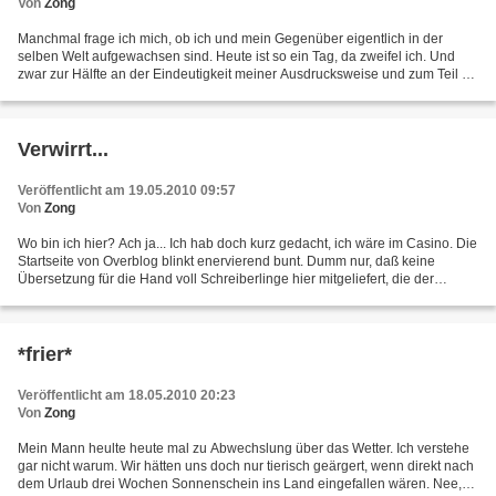
Von
Zong
Manchmal frage ich mich, ob ich und mein Gegenüber eigentlich in der
selben Welt aufgewachsen sind. Heute ist so ein Tag, da zweifel ich. Und
zwar zur Hälfte an der Eindeutigkeit meiner Ausdrucksweise und zum Teil an
den kognetiven Fähigkeiten anderer...
Verwirrt...
Veröffentlicht am 19.05.2010 09:57
Von
Zong
Wo bin ich hier? Ach ja... Ich hab doch kurz gedacht, ich wäre im Casino. Die
Startseite von Overblog blinkt enervierend bunt. Dumm nur, daß keine
Übersetzung für die Hand voll Schreiberlinge hier mitgeliefert, die der
fränzösischen Sprache nicht mächtig...
*frier*
Veröffentlicht am 18.05.2010 20:23
Von
Zong
Mein Mann heulte heute mal zu Abwechslung über das Wetter. Ich verstehe
gar nicht warum. Wir hätten uns doch nur tierisch geärgert, wenn direkt nach
dem Urlaub drei Wochen Sonnenschein ins Land eingefallen wären. Nee,