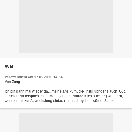
WB
Veröffentlicht am 17.05.2010 14:54
Von
Zong
Ich bin dann mal wieder da... meine alte Pumuckl-Frisur übrigens auch. Gut,
letzterem widerspricht mein Mann, aber es würde mich auch arg wundern,
wenn er mir zur Abwechslung einfach mal recht geben würde. Selbst
Anmerkungen, die meine vorher getätigte...