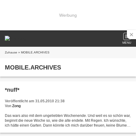
Werbung
MENU
Zuhause
» MOBILE.ARCHIVES
MOBILE.ARCHIVES
*nuff*
Veröffentlicht am 31.05.2010 21:38
Von
Zong
Das wars also mit dem ungeliebten Wochenende. Und weil es so schön war,
beginnt die neue Woche so, wie die alte endete. Mit Regen. Ich wünschte,
ich hätte einen Garten. Dann könnte ich mich darüber freuen, keine Blumen
gießen zu müssen. Obwohl.. so ohne...