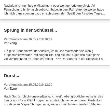
Nachdem ich nun heute Mittag mehr oder weniger erfolgreich eie Art
Fernschulung hinter mich gebarcht habe, in dem Fall lehrenderweise, habe
ich mich ganz spontan dazu entschlossen, den Speiß den Rest des Tages
umzudrehen. Irgendwo schwirrt nun ein Notizzettel...
Sprung in der Schüssel...
Veröffentlicht am 26.05.2010 10:07
Von
Zong
Ein gute Freundin war der Ansicht, ich müsse mal wieder ein wenig
aufgemuntert werden. Mit obigen Titel fing die Mail eigentlich auch ganz
vielversprechend an, aber lest selbst... >>> Der Sprung in der Schüssel Es
war einmal eine alte chinesische Frau,...
Durst...
Veröffentlicht am 25.05.2010 12:20
Von
Zong
Hach Gott ja, ich bin unzuverlässig. Ich weiß. Aber glücklicherweise ist das
hier ja auch kein Pflichtprogramm, so daß ich meine verqueren Gedanken
nur dann zu "Papier" bringen muß, wenn ich mich dazu berufen fühle. An
diesem Montag-Dienstag fühle ich...