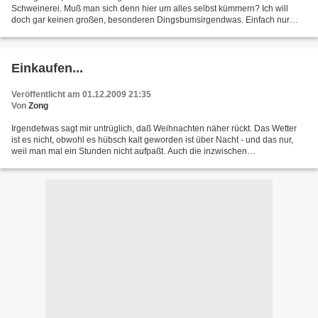
Schweinerei. Muß man sich denn hier um alles selbst kümmern? Ich will
doch gar keinen großen, besonderen Dingsbumsirgendwas. Einfach nur
einen kleinen mit Schokolade - für jeden Tag ein...
Einkaufen...
Veröffentlicht am 01.12.2009 21:35
Von
Zong
Irgendetwas sagt mir untrüglich, daß Weihnachten näher rückt. Das Wetter
ist es nicht, obwohl es hübsch kalt geworden ist über Nacht - und das nur,
weil man mal ein Stunden nicht aufpaßt. Auch die inzwischen
allgegenwärtige Weihnachtsdekoration brachte...