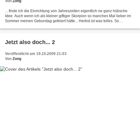
Von
Zong
... finde ich die Einrichtung von Jahreszeiten eigentlich ne ganz hübsche
Idee. Auch wenn ich als kleiner giftiger Skorpion so manches Mal lieber im
Sommer meinen Geburstag gefeiert hätte... Herbst ist was tolles. So
zwischen dem viel zu warmen, leuchtendem...
Jetzt also doch... 2
Veröffentlicht am 19.10.2009 21:03
Von
Zong