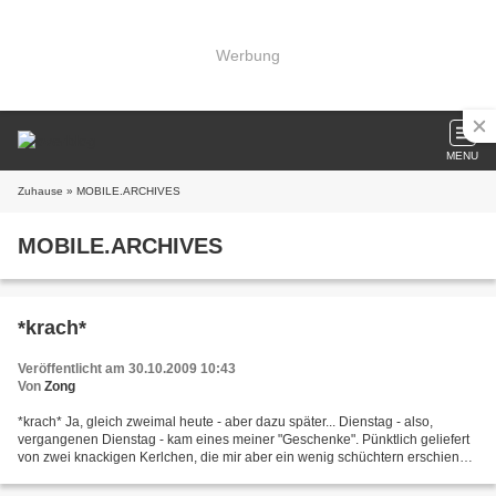
Werbung
MENU
Zuhause
» MOBILE.ARCHIVES
MOBILE.ARCHIVES
*krach*
Veröffentlicht am 30.10.2009 10:43
Von
Zong
*krach* Ja, gleich zweimal heute - aber dazu später... Dienstag - also,
vergangenen Dienstag - kam eines meiner "Geschenke". Pünktlich geliefert
von zwei knackigen Kerlchen, die mir aber ein wenig schüchtern erschienen.
(Hey, nicht schon wiede mit dem...