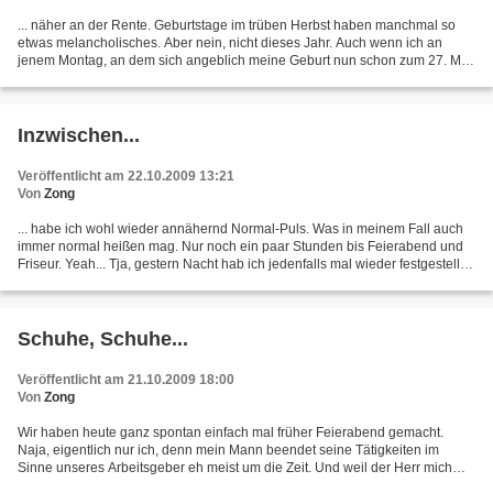
... näher an der Rente. Geburtstage im trüben Herbst haben manchmal so
etwas melancholisches. Aber nein, nicht dieses Jahr. Auch wenn ich an
jenem Montag, an dem sich angeblich meine Geburt nun schon zum 27. Mal
jährte, nicht im Kreise derer verbracht...
Inzwischen...
Veröffentlicht am 22.10.2009 13:21
Von
Zong
... habe ich wohl wieder annähernd Normal-Puls. Was in meinem Fall auch
immer normal heißen mag. Nur noch ein paar Stunden bis Feierabend und
Friseur. Yeah... Tja, gestern Nacht hab ich jedenfalls mal wieder festgestellt,
daß man sich auch online prima...
Schuhe, Schuhe...
Veröffentlicht am 21.10.2009 18:00
Von
Zong
Wir haben heute ganz spontan einfach mal früher Feierabend gemacht.
Naja, eigentlich nur ich, denn mein Mann beendet seine Tätigkeiten im
Sinne unseres Arbeitsgeber eh meist um die Zeit. Und weil der Herr mich
seltsamerweiser Weise so gern hat, ließ er...