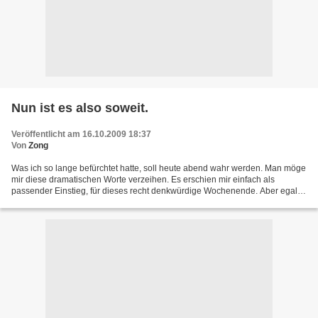
Nun ist es also soweit.
Veröffentlicht am 16.10.2009 18:37
Von
Zong
Was ich so lange befürchtet hatte, soll heute abend wahr werden. Man möge
mir diese dramatischen Worte verzeihen. Es erschien mir einfach als
passender Einstieg, für dieses recht denkwürdige Wochenende. Aber egal...
Meine Hochzeit - ja, und auch die meines...