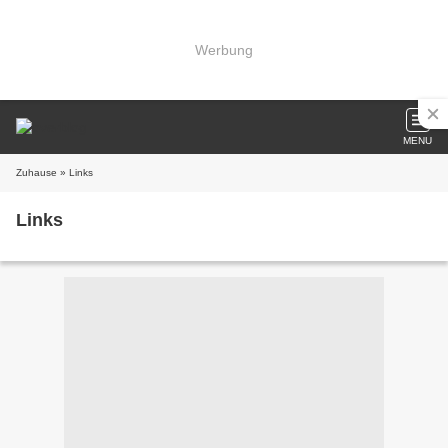
Werbung
MENU
Zuhause
» Links
Links