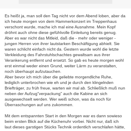
Es heißt ja, man soll den Tag nicht vor dem Abend loben, aber da
ich heute morgen von dem Hammerkonzert im Treppenhaus
verschont wurde, mache ich mal eine Ausnahme. Mein Kopf
dröhnt auch ohne diese gefühlvolle Einleitung bereits genug.
Aber es war nicht das Mitleid, daß die - mehr oder weniger -
jungen Herren von ihrer lautstarken Beschäftigung abhielt. Sie
waren schlicht einfach nicht da. Gestern wurde wohl die letzte
Verkleidung des Fahrstuhlschachtes gewaltsam aus ihrer
Verankerung entfernt und ersetzt. So gab es heute morgen wohl
erst einmal weder einen Grund, weiter Lärm zu veranstalten,
noch überhaupt aufzutauchen.
Aber bevor ich mich über die geliebte morgendliche Ruhe,
lediglich unterbrochen wie eh und je durch den klingelnden
Briefträger, zu früh freue, warten wir mal ab. Schließlich muß nun
neben der Aufzug"verpackung" auch die Kabine an sich
ausgewechselt werden. Wer weiß schon, was da noch für
Überraschungen auf uns zukommen.
Mit dem entspannten Start in den Morgen war es dann sowieso
beim ersten Blick auf die Küchenuhr vorbei. Nicht nur, daß ich
laut dieses garstigen Stücks Technik ordentlich verschlafen hätte,