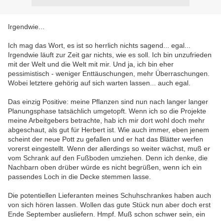
Irgendwie...
Ich mag das Wort, es ist so herrlich nichts sagend... egal...
Irgendwie läuft zur Zeit gar nichts, wie es soll. Ich bin unzufrieden
mit der Welt und die Welt mit mir. Und ja, ich bin eher
pessimistisch - weniger Enttäuschungen, mehr Überraschungen.
Wobei letztere gehörig auf sich warten lassen... auch egal.
Das einzig Positive: meine Pflanzen sind nun nach langer langer
Planungsphase tatsächlich umgetopft. Wenn ich so die Projekte
meine Arbeitgebers betrachte, hab ich mir dort wohl doch mehr
abgeschaut, als gut für Herbert ist. Wie auch immer, eben jenem
scheint der neue Pott zu gefallen und er hat das Blätter werfen
vorerst eingestellt. Wenn der allerdings so weiter wächst, muß er
vom Schrank auf den Fußboden umziehen. Denn ich denke, die
Nachbarn oben drüber würde es nicht begrüßen, wenn ich ein
passendes Loch in die Decke stemmen lasse.
Die potentiellen Lieferanten meines Schuhschrankes haben auch
von sich hören lassen. Wollen das gute Stück nun aber doch erst
Ende September ausliefern. Hmpf. Muß schon schwer sein, ein