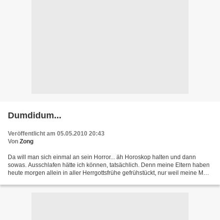
Dumdidum...
Veröffentlicht am 05.05.2010 20:43
Von
Zong
Da will man sich einmal an sein Horror... äh Horoskop halten und dann
sowas. Ausschlafen hätte ich können, tatsächlich. Denn meine Eltern haben
heute morgen allein in aller Herrgottsfrühe gefrühstückt, nur weil meine Mum
dem geruhsamen Schlaf lieber ein...