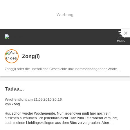
Werbung
MENU
Zong(i)
Zong(i) oder die unendliche Geschichte unzusammenhängender Worte...
Tadaa...
Veröffentlicht am 21.05.2010 20:16
Von
Zong
Hui, schon wieder Wochenende. Nun, irgendwer muß hier noch ein
bisschen aufräumen. Ich jedenfalls nicht. Hab zum Feierabend versucht,
auch meinen Lieblingskollegen aus dem Büro zu vergraulen. Aber
aussichtslos. Ok, wenn ich vor der Wahl stünde, heute...