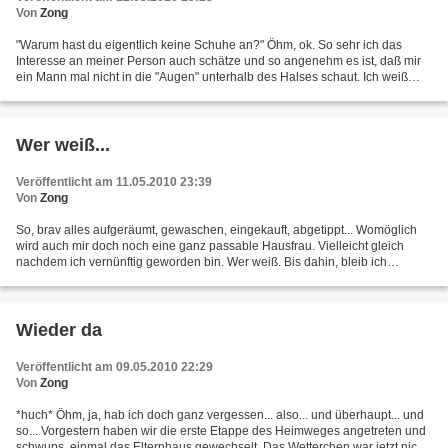
Von
Zong
"Warum hast du eigentlich keine Schuhe an?" Öhm, ok. So sehr ich das
Interesse an meiner Person auch schätze und so angenehm es ist, daß mir
ein Mann mal nicht in die "Augen" unterhalb des Halses schaut. Ich weiß
nicht, ob ich das jetzt besser finde....
Wer weiß...
Veröffentlicht am 11.05.2010 23:39
Von
Zong
So, brav alles aufgeräumt, gewaschen, eingekauft, abgetippt... Womöglich
wird auch mir doch noch eine ganz passable Hausfrau. Vielleicht gleich
nachdem ich vernünftig geworden bin. Wer weiß. Bis dahin, bleib ich
komisch..
Wieder da
Veröffentlicht am 09.05.2010 22:29
Von
Zong
*huch* Öhm, ja, hab ich doch ganz vergessen... also... und überhaupt... und
so... Vorgestern haben wir die erste Etappe des Heimweges angetreten und
schwups, einmal das Elternhaus gewechselt. Das Wetterchen war jetzt nicht