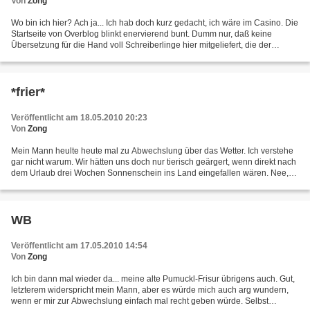
Von
Zong
Wo bin ich hier? Ach ja... Ich hab doch kurz gedacht, ich wäre im Casino. Die
Startseite von Overblog blinkt enervierend bunt. Dumm nur, daß keine
Übersetzung für die Hand voll Schreiberlinge hier mitgeliefert, die der
fränzösischen Sprache nicht mächtig...
*frier*
Veröffentlicht am 18.05.2010 20:23
Von
Zong
Mein Mann heulte heute mal zu Abwechslung über das Wetter. Ich verstehe
gar nicht warum. Wir hätten uns doch nur tierisch geärgert, wenn direkt nach
dem Urlaub drei Wochen Sonnenschein ins Land eingefallen wären. Nee,
da schau ich lieber aus meinem Büro...
WB
Veröffentlicht am 17.05.2010 14:54
Von
Zong
Ich bin dann mal wieder da... meine alte Pumuckl-Frisur übrigens auch. Gut,
letzterem widerspricht mein Mann, aber es würde mich auch arg wundern,
wenn er mir zur Abwechslung einfach mal recht geben würde. Selbst